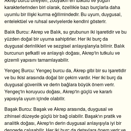
Akrep burcu bireyleri, zodyakın en tutkulu ve yoğun
karakterlerinden biri olarak, özellikle bazı burçlarla daha
uyumlu bir ilişki kurma eğilimindedir. Bu uyum, duygusal,
entelektüel ve ruhsal seviyelerde kendini gösterir.
Balık Burcu
: Akrep ve Balık, su grubunun iki işaretidir ve bu
yüzden doğal bir uyuma sahiptirler. Her iki burç da
duygusal derinlikleri ve sezgisel anlayışlarıyla bilinir. Balık
burcunun şefkatli ve anlayışlı doğası, Akrep'in tutkulu ve
gizemli yapısını tamamlayabilir.
Yengeç Burcu
: Yengeç burcu da, Akrep gibi bir su işaretidir
ve bu ikisi arasında doğal bir çekim vardır. Her iki burç da
duygusal güvenlik ve derin bağlara büyük önem verir.
Yengeç'in koruyucu doğası, Akrep'in güçlü ve kararlı
yapısıyla uyum içinde olabilir.
Başak Burcu
: Başak ve Akrep arasında, duygusal ve
zihinsel düzeyde güçlü bir bağ olabilir. Başak'ın pratik ve
analitik doğası, Akrep'in derin duygusal anlayışıyla iyi bir
dengede çalışabilir. Her iki burç da detaylara önem verir ve