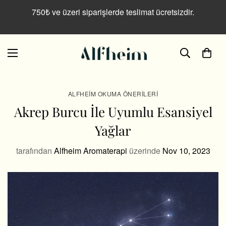
750₺ ve üzeri siparişlerde teslimat ücretsizdir.
ALFHEIM OKUMA ÖNERILERI
Akrep Burcu İle Uyumlu Esansiyel
Yağlar
tarafından
Alfheim Aromaterapi
üzerinde
Nov 10, 2023