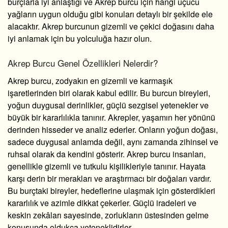
burçlarla iyi anlaştığı ve Akrep burcu için hangi
uçucu
yağlar
ın uygun olduğu gibi konuları detaylı bir şekilde ele
alacaktır. Akrep burcunun gizemli ve çekici doğasını daha
iyi anlamak için bu yolculuğa hazır olun.
Akrep Burcu Genel Özellikleri Nelerdir?
Akrep burcu, zodyakın en gizemli ve karmaşık
işaretlerinden biri olarak kabul edilir. Bu burcun bireyleri,
yoğun duygusal derinlikler, güçlü sezgisel yetenekler ve
büyük bir kararlılıkla tanınır. Akrepler, yaşamın her yönünü
derinden hisseder ve analiz ederler. Onların yoğun doğası,
sadece duygusal anlamda değil, aynı zamanda zihinsel ve
ruhsal olarak da kendini gösterir. Akrep burcu insanları,
genellikle gizemli ve tutkulu kişilikleriyle tanınır. Hayata
karşı derin bir merakları ve araştırmacı bir doğaları vardır.
Bu burçtaki bireyler, hedeflerine ulaşmak için gösterdikleri
kararlılık ve azimle dikkat çekerler. Güçlü iradeleri ve
keskin zekâları sayesinde, zorlukların üstesinden gelme
konusunda oldukça yeteneklidirler.