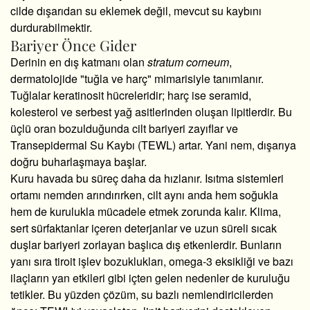
cilde dışarıdan su eklemek değil, mevcut su kaybını
durdurabilmektir.
Bariyer Önce Gider
Derinin en dış katmanı olan
stratum corneum
,
dermatolojide "tuğla ve harç" mimarisiyle tanımlanır.
Tuğlalar keratinosit hücreleridir; harç ise seramid,
kolesterol ve serbest yağ asitlerinden oluşan lipitlerdir. Bu
üçlü oran bozulduğunda cilt bariyeri zayıflar ve
Transepidermal Su Kaybı (TEWL) artar. Yani nem, dışarıya
doğru buharlaşmaya başlar.
Kuru havada bu süreç daha da hızlanır. Isıtma sistemleri
ortamı nemden arındırırken, cilt aynı anda hem soğukla
hem de kurulukla mücadele etmek zorunda kalır. Klima,
sert sürfaktanlar içeren deterjanlar ve uzun süreli sıcak
duşlar bariyeri zorlayan başlıca dış etkenlerdir. Bunların
yanı sıra tiroit işlev bozuklukları, omega-3 eksikliği ve bazı
ilaçların yan etkileri gibi içten gelen nedenler de kuruluğu
tetikler. Bu yüzden çözüm, su bazlı nemlendiricilerden