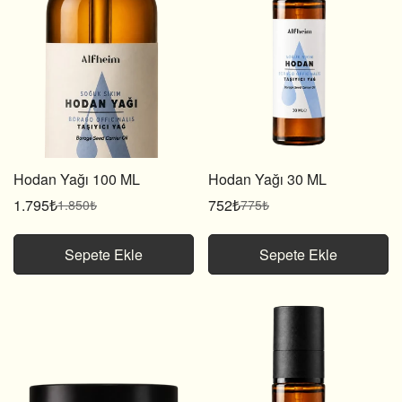
Hodan Yağı 100 ML
Hodan Yağı 30 ML
1.795₺
752₺
1.850₺
775₺
Satış
Normal
Satış
Normal
fiyatı
fiyat
fiyatı
fiyat
Sepete Ekle
Sepete Ekle