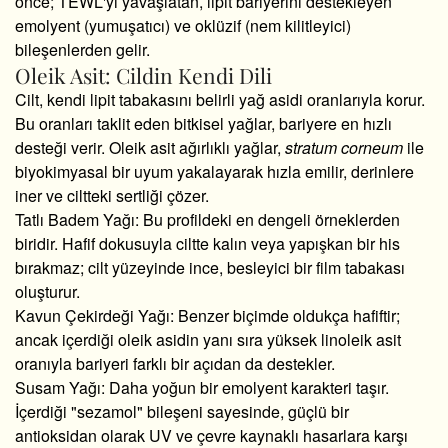
önce; TEWL'yi yavaşlatan, lipit bariyerini destekleyen
emolyent (yumuşatıcı) ve oklüzif (nem kilitleyici)
bileşenlerden gelir.
Oleik Asit: Cildin Kendi Dili
Cilt, kendi lipit tabakasını belirli yağ asidi oranlarıyla korur.
Bu oranları taklit eden bitkisel yağlar, bariyere en hızlı
desteği verir. Oleik asit ağırlıklı yağlar,
stratum corneum
ile
biyokimyasal bir uyum yakalayarak hızla emilir, derinlere
iner ve ciltteki sertliği çözer.
Tatlı Badem Yağı:
Bu profildeki en dengeli örneklerden
biridir. Hafif dokusuyla ciltte kalın veya yapışkan bir his
bırakmaz; cilt yüzeyinde ince, besleyici bir film tabakası
oluşturur.
Kavun Çekirdeği Yağı:
Benzer biçimde oldukça hafiftir;
ancak içerdiği oleik asidin yanı sıra yüksek linoleik asit
oranıyla bariyeri farklı bir açıdan da destekler.
Susam Yağı:
Daha yoğun bir emolyent karakteri taşır.
İçerdiği "sezamol" bileşeni sayesinde, güçlü bir
antioksidan olarak UV ve çevre kaynaklı hasarlara karşı