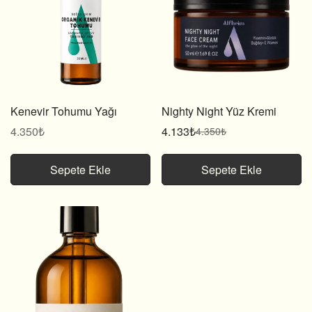
Kenevir Tohumu Yağı
Nighty Night Yüz Kremi
Normal
4.350₺
4.133₺
4.350₺
Satış
Normal
fiyat
fiyatı
fiyat
Sepete Ekle
Sepete Ekle