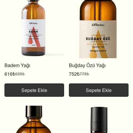
Badem Yağı
Buğday Özü Yağı
616₺
752₺
635₺
775₺
Satış
Normal
Satış
Normal
fiyatı
fiyat
fiyatı
fiyat
Sepete Ekle
Sepete Ekle