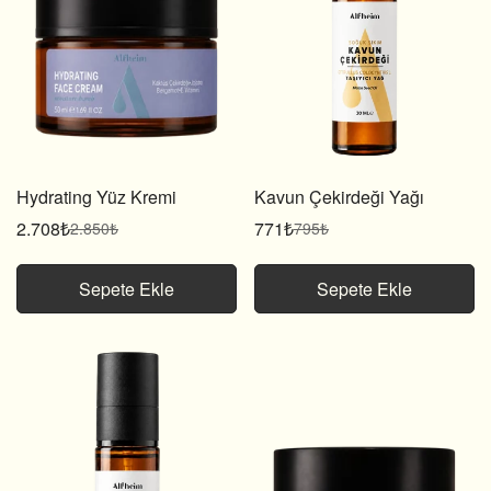
Hydrating Yüz Kremi
Kavun Çekirdeği Yağı
2.708₺
771₺
2.850₺
795₺
Satış
Normal
Satış
Normal
fiyatı
fiyat
fiyatı
fiyat
Sepete Ekle
Sepete Ekle