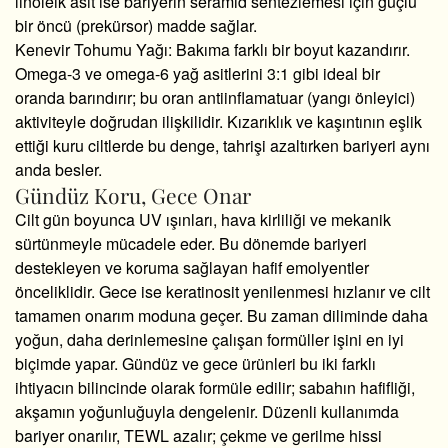
linoleik asit ise bariyerin seramid sentezlemesi için güçlü
bir öncü (prekürsor) madde sağlar.
Kenevir Tohumu Yağı:
Bakıma farklı bir boyut kazandırır.
Omega-3 ve omega-6 yağ asitlerini 3:1 gibi ideal bir
oranda barındırır; bu oran antiinflamatuar (yangı önleyici)
aktiviteyle doğrudan ilişkilidir. Kızarıklık ve kaşıntının eşlik
ettiği kuru ciltlerde bu denge, tahrişi azaltırken bariyeri aynı
anda besler.
Gündüz Koru, Gece Onar
Cilt gün boyunca UV ışınları, hava kirliliği ve mekanik
sürtünmeyle mücadele eder. Bu dönemde bariyeri
destekleyen ve koruma sağlayan hafif emolyentler
önceliklidir. Gece ise keratinosit yenilenmesi hızlanır ve cilt
tamamen onarım moduna geçer. Bu zaman diliminde daha
yoğun, daha derinlemesine çalışan formüller işini en iyi
biçimde yapar. Gündüz ve gece ürünleri bu iki farklı
ihtiyacın bilincinde olarak formüle edilir; sabahın hafifliği,
akşamın yoğunluğuyla dengelenir. Düzenli kullanımda
bariyer onarılır, TEWL azalır; çekme ve gerilme hissi