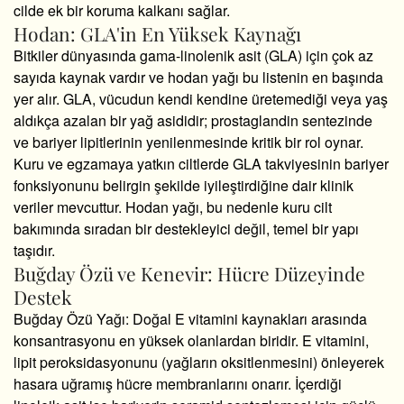
cilde ek bir koruma kalkanı sağlar.
Hodan: GLA'in En Yüksek Kaynağı
Bitkiler dünyasında gama-linolenik asit (GLA) için çok az
sayıda kaynak vardır ve hodan yağı bu listenin en başında
yer alır. GLA, vücudun kendi kendine üretemediği veya yaş
aldıkça azalan bir yağ asididir; prostaglandin sentezinde
ve bariyer lipitlerinin yenilenmesinde kritik bir rol oynar.
Kuru ve egzamaya yatkın ciltlerde GLA takviyesinin bariyer
fonksiyonunu belirgin şekilde iyileştirdiğine dair klinik
veriler mevcuttur. Hodan yağı, bu nedenle kuru cilt
bakımında sıradan bir destekleyici değil, temel bir yapı
taşıdır.
Buğday Özü ve Kenevir: Hücre Düzeyinde
Destek
Buğday Özü Yağı:
Doğal E vitamini kaynakları arasında
konsantrasyonu en yüksek olanlardan biridir. E vitamini,
lipit peroksidasyonunu (yağların oksitlenmesini) önleyerek
hasara uğramış hücre membranlarını onarır. İçerdiği