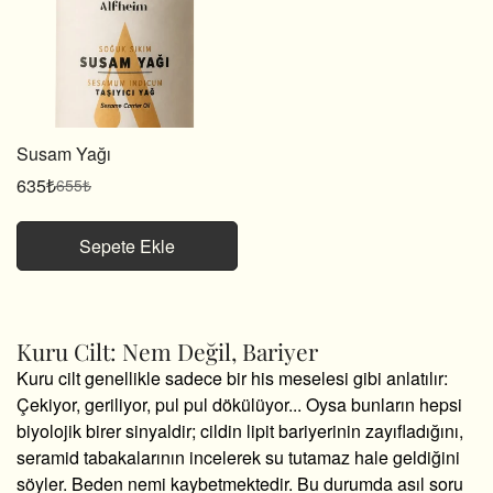
Susam Yağı
635₺
655₺
Satış
Normal
fiyatı
fiyat
Sepete Ekle
Kuru Cilt: Nem Değil, Bariyer
Kuru cilt genellikle sadece bir his meselesi gibi anlatılır:
Çekiyor, geriliyor, pul pul dökülüyor... Oysa bunların hepsi
biyolojik birer sinyaldir; cildin lipit bariyerinin zayıfladığını,
seramid tabakalarının incelerek su tutamaz hale geldiğini
söyler. Beden nemi kaybetmektedir. Bu durumda asıl soru