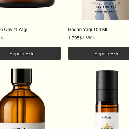
n Cevizi Yağı
Hodan Yağı 100 ML
1.795₺
5₺
1.850₺
Satış
Normal
fiyatı
fiyat
Sepete Ekle
Sepete Ekle