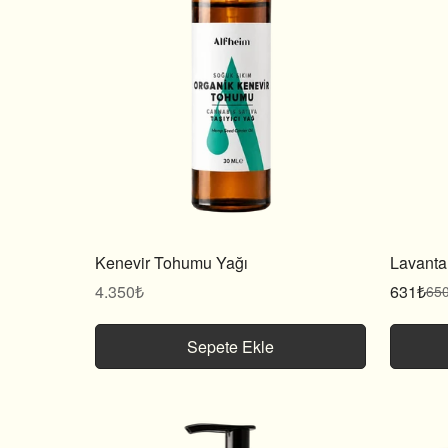
Kenevir Tohumu Yağı
Lavanta
Normal
4.350₺
631₺
65
Satış
Normal
fiyat
fiyatı
fiyat
Sepete Ekle