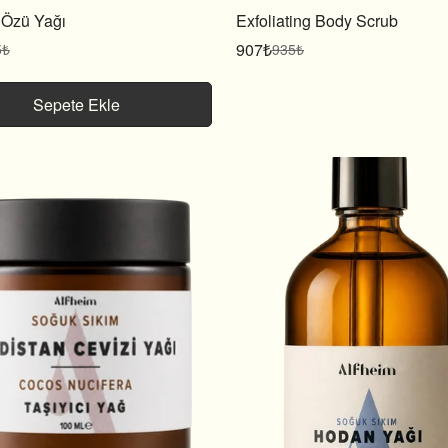
Özü Yağı
Exfoliating Body Scrub
907₺
5₺
935₺
Satış
Normal
fiyatı
fiyat
Sepete Ekle