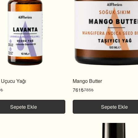
 Uçucu Yağı
Mango Butter
761₺
0₺
785₺
Satış
Normal
fiyatı
fiyat
Sepete Ekle
Sepete Ekle