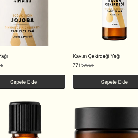
Yağı
Kavun Çekirdeği Yağı
771₺
5₺
795₺
Satış
Normal
fiyatı
fiyat
Sepete Ekle
Sepete Ekle