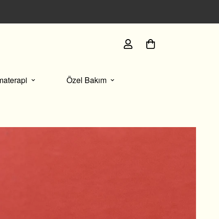
İmza paketlememizle sunulan her kutuda, size özel se
materapi
Özel Bakım