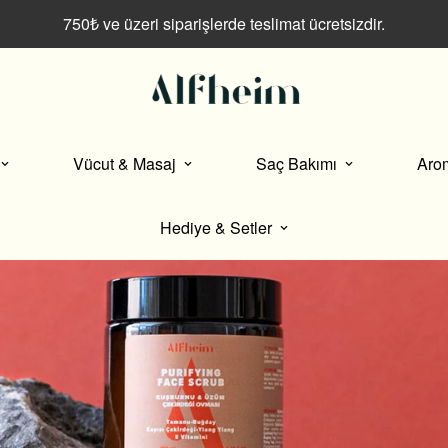
750₺ ve üzeri siparişlerde teslimat ücretsizdir.
Vücut & Masaj
Saç Bakımı
Aro
Hediye & Setler