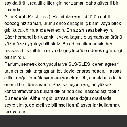
sayıda ürün,
reaktif ciltler için her zaman daha güvenli bir
limandır.
Altın Kural (Patch Test):
Rutininize yeni bir ürün dahil
edeceğiniz zaman, ürünü önce dirseğin iç kısmı veya bilek
gibi küçük bir alanda test edin. En az 24 saat bekleyin.
Eğer herhangi bir kızarıklık veya kaşıntı oluşmadıysa ürünü
yüzünüze uygulayabilirsiniz. Bu adımı atlamamak, her
hassas cilt sahibinin er ya da geç tecrübe ederek öğrendiği
bir sınırdır.
Parfüm,
sentetik koruyucular ve SLS/SLES içeren agresif
ürünler en sık karşılaşılan tetikleyiciler arasındadır.
Hassas
ciltler doğal formülasyonlara yönelmelidir; ancak burada da
önemli bir nüans vardır:
Bazı saf uçucu yağlar,
yüksek
konsantrasyonda kullanıldıklarında cildi hassaslaştırabilir.
Bu nedenle,
Alfheim gibi uzmanlarca doğru oranlarda
seyreltilmiş,
dengeli ve bilimsel formülasyonlar kullanmak
fark yaratır.