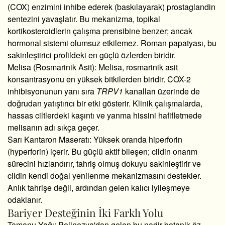
(COX) enzimini inhibe ederek (baskılayarak) prostaglandin
sentezini yavaşlatır.
Bu mekanizma,
topikal
kortikosteroidlerin çalışma prensibine benzer; ancak
hormonal sistemi olumsuz etkilemez.
Roman papatyası,
bu
sakinleştirici profildeki en güçlü özlerden biridir.
Melisa (Rosmarinik Asit):
Melisa,
rosmarinik asit
konsantrasyonu en yüksek bitkilerden biridir.
COX-2
inhibisyonunun yanı sıra
TRPV1
kanalları üzerinde de
doğrudan yatıştırıcı bir etki gösterir.
Klinik çalışmalarda,
hassas ciltlerdeki kaşıntı ve yanma hissini hafifletmede
melisanın adı sıkça geçer.
Sarı Kantaron Maseratı:
Yüksek oranda hiperforin
(hyperforin) içerir.
Bu güçlü aktif bileşen; cildin onarım
sürecini hızlandırır,
tahriş olmuş dokuyu sakinleştirir ve
cildin kendi doğal yenilenme mekanizmasını destekler.
Anlık tahrişe değil,
ardından gelen kalıcı iyileşmeye
odaklanır.
Bariyer Desteğinin İki Farklı Yolu
Tamanu Yağı:
Polinezya'dan gelen bu nadir botanik öz,