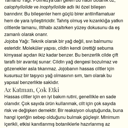
calophyllolide
ve
inophyllolide
adlı iki özel bileşen
barındırır.
Bu bileşenler hem güçlü birer antiinflamatuar
hem de yara iyileştiricidir.
Tahriş olmuş ve kızarıklığa yatkın
ciltlerde tamanu,
iltihabı azaltırken yüzey dokusunu da eş
zamanlı olarak onarır.
Jojoba Yağı:
Teknik olarak bir yağ değil,
sıvı balmumu
esteridir.
Moleküler yapısı,
cildin kendi ürettiği sebuma
kimyasal açıdan ikiz kadar benzer.
Bu benzerlik cilde çift
taraflı bir avantaj sunar:
Cildin yağ dengesi bozulmaz ve
gözenekler asla tıkanmaz.
Jojobanın hassas ciltler için
kusursuz bir taşıyıcı yağ olmasının sırrı,
tam olarak bu
yapısal benzerlikte saklıdır.
Az Katman, Çok Etki
Hassas ciltler için en iyi bakım rutini,
genellikle en sade
olanıdır.
Çok sayıda ürün kullanmak,
cilt için çok sayıda
risk ve değişken demektir.
Bir reaksiyon oluştuğunda,
buna
hangi içeriğin sebep olduğunu bulmak güçleşir.
Minimum
içerikli,
etkisi kanıtlanmış botaniklerle hazırlanmış az