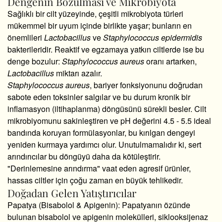
Dengenin Bozulması ve Mikrobiyota
Sağlıklı bir cilt yüzeyinde,
çeşitli mikrobiyota türleri
mükemmel bir uyum içinde birlikte yaşar; bunların en
önemlileri
Lactobacillus
ve
Staphylococcus epidermidis
bakterileridir.
Reaktif ve egzamaya yatkın ciltlerde ise bu
denge bozulur:
Staphylococcus aureus
oranı artarken,
Lactobacillus
miktarı azalır.
Staphylococcus aureus
,
bariyer fonksiyonunu doğrudan
sabote eden toksinler salgılar ve bu durum kronik bir
inflamasyon (iltihaplanma) döngüsünü sürekli besler.
Cilt
mikrobiyomunu sakinleştiren ve pH değerini 4.
5 - 5.
5 ideal
bandında koruyan formülasyonlar,
bu kırılgan dengeyi
yeniden kurmaya yardımcı olur.
Unutulmamalıdır ki,
sert
arındırıcılar bu döngüyü daha da kötüleştirir.
"Derinlemesine arındırma" vaat eden agresif ürünler,
hassas ciltler için çoğu zaman en büyük tehlikedir.
Doğadan Gelen Yatıştırıcılar
Papatya (Bisabolol & Apigenin):
Papatyanın özünde
bulunan bisabolol ve apigenin molekülleri,
siklooksijenaz