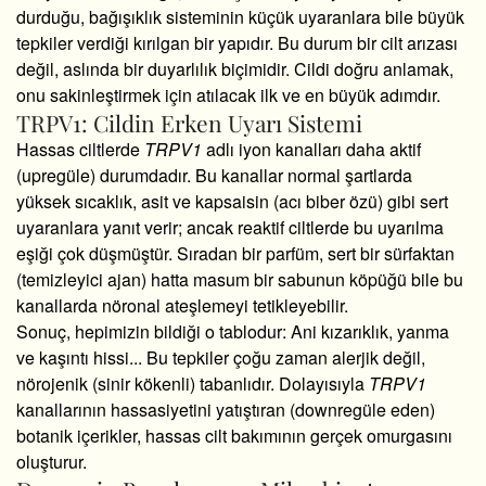
durduğu,
bağışıklık sisteminin küçük uyaranlara bile büyük
tepkiler verdiği kırılgan bir yapıdır.
Bu durum bir cilt arızası
değil,
aslında bir duyarlılık biçimidir.
Cildi doğru anlamak,
onu sakinleştirmek için atılacak ilk ve en büyük adımdır.
TRPV1: Cildin Erken Uyarı Sistemi
Hassas ciltlerde
TRPV1
adlı iyon kanalları daha aktif
(upregüle) durumdadır.
Bu kanallar normal şartlarda
yüksek sıcaklık,
asit ve kapsaisin (acı biber özü) gibi sert
uyaranlara yanıt verir; ancak reaktif ciltlerde bu uyarılma
eşiği çok düşmüştür.
Sıradan bir parfüm,
sert bir sürfaktan
(temizleyici ajan) hatta masum bir sabunun köpüğü bile bu
kanallarda nöronal ateşlemeyi tetikleyebilir.
Sonuç,
hepimizin bildiği o tablodur:
Ani kızarıklık,
yanma
ve kaşıntı hissi...
Bu tepkiler çoğu zaman alerjik değil,
nörojenik (sinir kökenli) tabanlıdır.
Dolayısıyla
TRPV1
kanallarının hassasiyetini yatıştıran (downregüle eden)
botanik içerikler,
hassas cilt bakımının gerçek omurgasını
oluşturur.