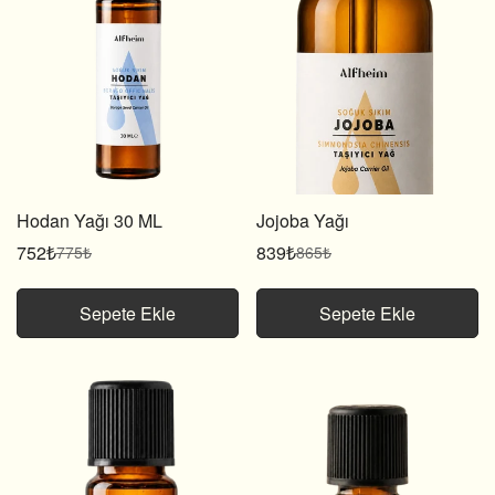
Hodan Yağı 30 ML
Jojoba Yağı
752₺
839₺
775₺
865₺
Satış
Normal
Satış
Normal
fiyatı
fiyat
fiyatı
fiyat
Sepete Ekle
Sepete Ekle