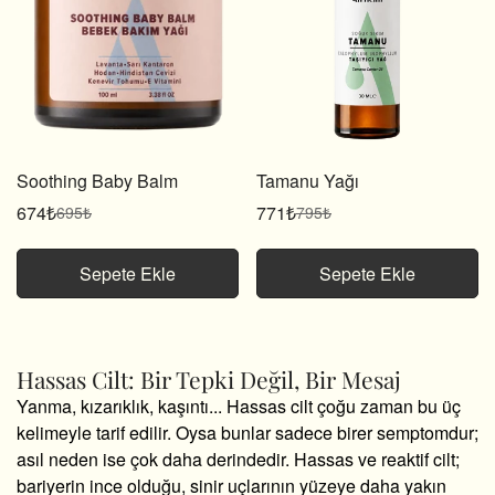
Soothing Baby Balm
Tamanu Yağı
674₺
771₺
695₺
795₺
Satış
Normal
Satış
Normal
fiyatı
fiyat
fiyatı
fiyat
Sepete Ekle
Sepete Ekle
Hassas Cilt: Bir Tepki Değil, Bir Mesaj
Yanma,
kızarıklık,
kaşıntı...
Hassas cilt çoğu zaman bu üç
kelimeyle tarif edilir.
Oysa bunlar sadece birer semptomdur;
asıl neden ise çok daha derindedir.
Hassas ve reaktif cilt;
bariyerin ince olduğu,
sinir uçlarının yüzeye daha yakın