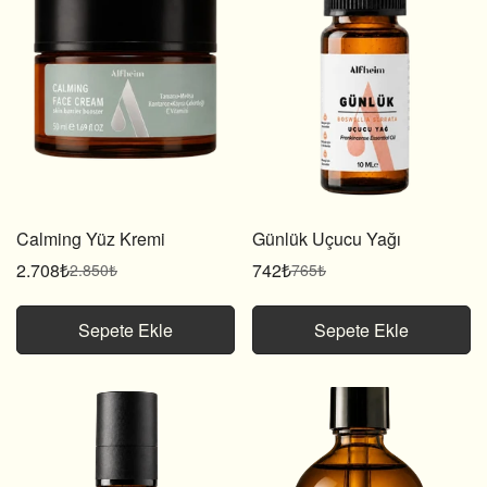
Calming Yüz Kremi
Günlük Uçucu Yağı
2.708₺
742₺
2.850₺
765₺
Satış
Normal
Satış
Normal
fiyatı
fiyat
fiyatı
fiyat
Sepete Ekle
Sepete Ekle