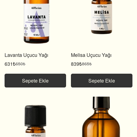
Lavanta Uçucu Yağı
Melisa Uçucu Yağı
631₺
839₺
650₺
865₺
Satış
Normal
Satış
Normal
fiyatı
fiyat
fiyatı
fiyat
Sepete Ekle
Sepete Ekle