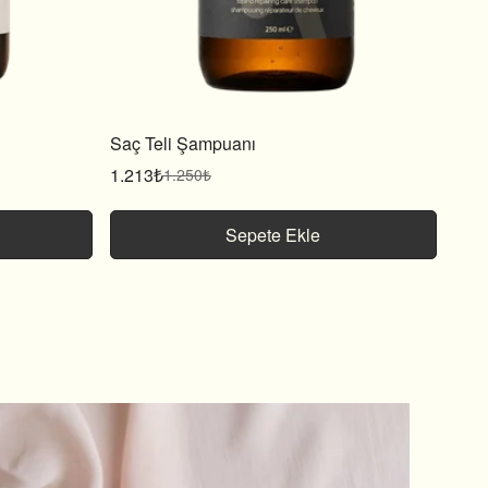
Saç Teli Şampuanı
1.213₺
1.250₺
Satış
Normal
fiyatı
fiyat
Sepete Ekle