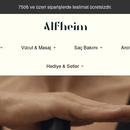
750₺ ve üzeri siparişlerde teslimat ücretsizdir.
Vücut & Masaj
Saç Bakımı
Aro
Hediye & Setler