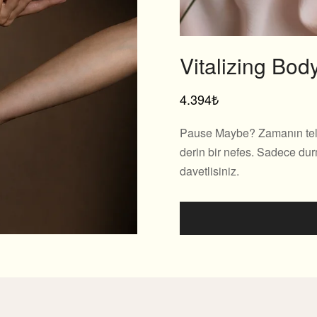
Vitalizing Bo
4.394₺
Pause Maybe? Zamanın telaşı
derin bir nefes. Sadece dur
davetlisiniz.