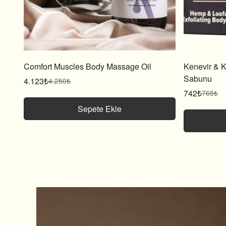
Comfort Muscles Body Massage Oil
Kenevir & K
Sabunu
4.123₺
4.250₺
Satış
Normal
742₺
765₺
fiyatı
fiyat
Satış
Normal
fiyatı
fiyat
Sepete Ekle