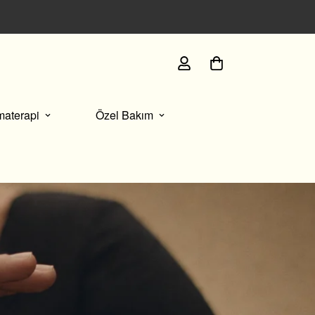
İmza paketlememizle sunulan her kutuda, size özel se
materapi
Özel Bakım