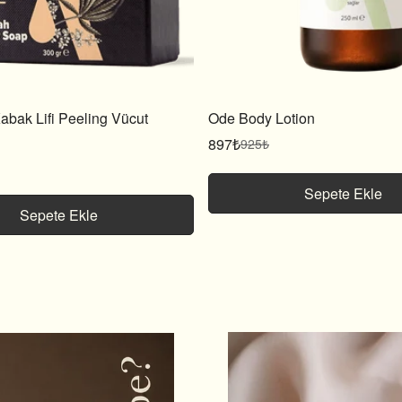
abak Lifi Peeling Vücut
Ode Body Lotion
897₺
925₺
Satış
Normal
fiyatı
fiyat
Sepete Ekle
Sepete Ekle