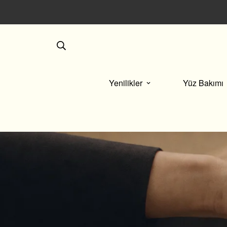
nulan her kutuda, size özel seçkin bir sürpriz saklı.
Yenilikler
Yüz Bakımı