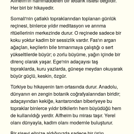
Alfheim'in hammaddeleri bir tedarik listesi değildir.
Her biri bir hikayedir.
Somali'nin çatlaklı topraklarından toplanan günlük
reçinesi, binlerce yıldır meditasyon ve arınma
ritüellerinin merkezinde durur. O reçinede sadece bir
koku yoktur kadim bir sessizlik vardır. Fas'ın argan
ağaçları, keçilerin bile tırmanmaya çalıştığı o sert
yükseltilerde büyür; o zorlu büyüme, yağın içinde bir
direnç olarak yaşar. Ege'nin adaçayısı taş
topraklarda, kuru yazlarda, güneşe meydan okuyarak
büyür güçlü, keskin, özgür.
Türkiye bu hikayenin tam ortasında durur. Anadolu,
dünyanın en zengin botanik coğrafyalarından biridir;
adaçayından kekiğe, kantarondan biberiyeye bu
topraklar binlerce yıldır bitkilerin hem büyüdüğü hem
de kullanıldığı yerdir. Alfheim bu mirası taşır. Yerel
olanı dünyayla, kadim olanı modernle buluşturur.
Bir şişeyi elinize aldığınızda sadece bir ürün