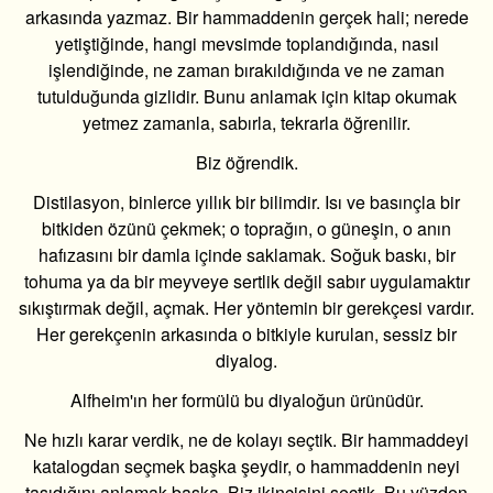
arkasında yazmaz. Bir hammaddenin gerçek hali; nerede
yetiştiğinde, hangi mevsimde toplandığında, nasıl
işlendiğinde, ne zaman bırakıldığında ve ne zaman
tutulduğunda gizlidir. Bunu anlamak için kitap okumak
yetmez zamanla, sabırla, tekrarla öğrenilir.
Biz öğrendik.
Distilasyon, binlerce yıllık bir bilimdir. Isı ve basınçla bir
bitkiden özünü çekmek; o toprağın, o güneşin, o anın
hafızasını bir damla içinde saklamak. Soğuk baskı, bir
tohuma ya da bir meyveye sertlik değil sabır uygulamaktır
sıkıştırmak değil, açmak. Her yöntemin bir gerekçesi vardır.
Her gerekçenin arkasında o bitkiyle kurulan, sessiz bir
diyalog.
Alfheim'ın her formülü bu diyaloğun ürünüdür.
Ne hızlı karar verdik, ne de kolayı seçtik. Bir hammaddeyi
katalogdan seçmek başka şeydir, o hammaddenin neyi
taşıdığını anlamak başka. Biz ikincisini seçtik. Bu yüzden