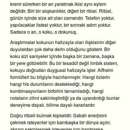
kremi sürerken bir an yaratmak ikisi aynı eylem
değildir. Biri bir alışkanlıktır, diğeri bir ritüel. Ritüel,
günün içinde size ait olan zamandır. Telefon yoktur,
yapılacaklar listesi yoktur, bir sonraki adım yoktur.
Sadece o an, o koku, o dokunuş.
Araştırmalar kokunun hafızayla olan ilişkisinin diğer
duyulardan çok daha derin olduğunu gösterir. Bir
koku sizi saniyeler içinde başka bir zamana, başka
bir yere götürebilir. Bu bir tesadüf değil limbik sistem,
kokuyu doğrudan duygusal hafızayla işler. Alfheim
formülleri bu bilgiyle hazırlanmıştır. Hangi özlerin
hangi his durumlarını desteklediği, hangi
kombinasyonların birbirini tamamladığı, hangi
notaların zihni sakinleştirdiği ya da uyandırdığı bunlar
deneyime dayalı, bilime dayalı kararlardır.
Doğru ritüeli bulmak kişiseldir. Sabah enerjisini
çekmek isteyenler için bambaşka bir dünya açılır,
akşam sakinleşmek isteyenler için bambaşka.