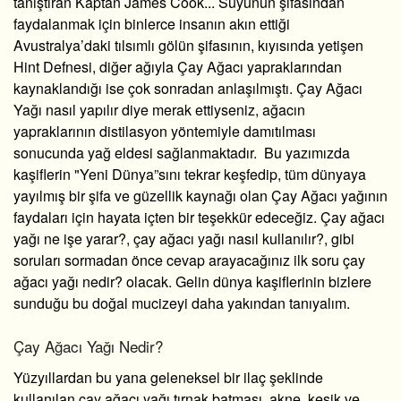
tanıştıran Kaptan James Cook... Suyunun şifasından
faydalanmak için binlerce insanın akın ettiği
Avustralya’daki tılsımlı gölün şifasının, kıyısında yetişen
Hint Defnesi, diğer ağıyla Çay Ağacı yapraklarından
kaynaklandığı ise çok sonradan anlaşılmıştı. Çay Ağacı
Yağı nasıl yapılır diye merak ettiyseniz, ağacın
yapraklarının distilasyon yöntemiyle damıtılması
sonucunda yağ eldesi sağlanmaktadır. Bu yazımızda
kaşiflerin "Yeni Dünya”sını tekrar keşfedip, tüm dünyaya
yayılmış bir şifa ve güzellik kaynağı olan Çay Ağacı yağının
faydaları için hayata içten bir teşekkür edeceğiz. Çay ağacı
yağı ne işe yarar?, çay ağacı yağı nasıl kullanılır?, gibi
soruları sormadan önce cevap arayacağınız ilk soru çay
ağacı yağı nedir? olacak. Gelin dünya kaşiflerinin bizlere
sunduğu bu doğal mucizeyi daha yakından tanıyalım.
Çay Ağacı Yağı Nedir?
Yüzyıllardan bu yana geleneksel bir ilaç şeklinde
kullanılan
çay ağacı yağı tırnak batması,
akne, kesik ve