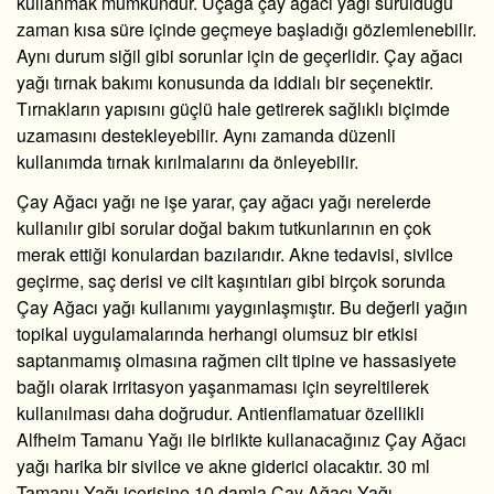
kullanmak mümkündür.
Uçağa çay ağacı yağı
sürüldüğü
zaman kısa süre içinde geçmeye başladığı gözlemlenebilir.
Aynı durum siğil gibi sorunlar için de geçerlidir.
Çay ağacı
yağı tırnak bakımı
konusunda da iddialı bir seçenektir.
Tırnakların yapısını güçlü hale getirerek sağlıklı biçimde
uzamasını destekleyebilir. Aynı zamanda düzenli
kullanımda tırnak kırılmalarını da önleyebilir.
Çay Ağacı yağı ne işe yarar, çay ağacı yağı nerelerde
kullanılır gibi sorular doğal bakım tutkunlarının en çok
merak ettiği konulardan bazılarıdır. Akne tedavisi, sivilce
geçirme, saç derisi ve cilt kaşıntıları gibi birçok sorunda
Çay Ağacı yağı kullanımı yaygınlaşmıştır. Bu değerli yağın
topikal uygulamalarında herhangi olumsuz bir etkisi
saptanmamış olmasına rağmen cilt tipine ve hassasiyete
bağlı olarak irritasyon yaşanmaması için seyreltilerek
kullanılması daha doğrudur. Antienflamatuar özellikli
Alfheim Tamanu Yağı ile birlikte kullanacağınız Çay Ağacı
yağı harika bir sivilce ve akne giderici olacaktır. 30 ml
Tamanu Yağı içerisine 10 damla Çay Ağacı Yağı