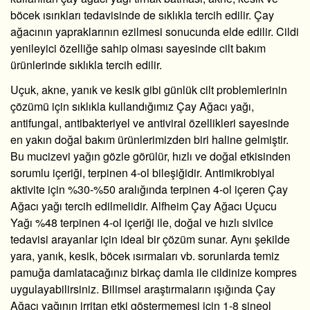
böcek ısırıkları tedavisinde de sıklıkla tercih edilir. Çay
ağacının yapraklarının ezilmesi sonucunda elde edilir. Cildi
yenileyici özelliğe sahip olması sayesinde cilt bakım
ürünlerinde sıklıkla tercih edilir.
Uçuk, akne, yanık ve kesik gibi günlük cilt problemlerinin
çözümü için sıklıkla kullandığımız Çay Ağacı yağı,
antifungal, antibakteriyel ve antiviral özellikleri sayesinde
en yakın doğal bakım ürünlerimizden biri haline gelmiştir.
Bu mucizevi yağın gözle görülür, hızlı ve doğal etkisinden
sorumlu içeriği, terpinen 4-ol bileşiğidir. Antimikrobiyal
aktivite için %30-%50 aralığında terpinen 4-ol içeren Çay
Ağacı yağı tercih edilmelidir. Alfheim Çay Ağacı Uçucu
Yağı %48 terpinen 4-ol içeriği ile, doğal ve hızlı sivilce
tedavisi arayanlar için ideal bir çözüm sunar. Aynı şekilde
yara, yanık, kesik, böcek ısırmaları vb. sorunlarda temiz
pamuğa damlatacağınız birkaç damla ile cildinize kompres
uygulayabilirsiniz. Bilimsel araştırmaların ışığında Çay
Ağacı yağının irritan etki göstermemesi için 1-8 sineol