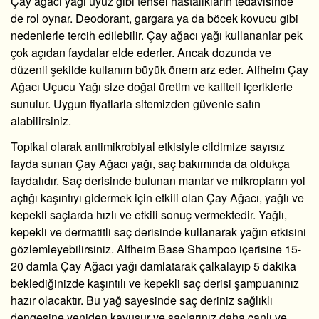
Çay ağacı yağı uyuz
gibi tensel hastalıkların tedavisinde
de rol oynar. Deodorant, gargara ya da böcek kovucu gibi
nedenlerle tercih edilebilir.
Çay ağacı yağı kullananlar
pek
çok açıdan faydalar elde ederler. Ancak dozunda ve
düzenli şekilde kullanım büyük önem arz eder. Alfheim Çay
Ağacı Uçucu Yağı size doğal üretim ve kaliteli içeriklerle
sunulur. Uygun fiyatlarla sitemizden güvenle satın
alabilirsiniz.
Topikal olarak antimikrobiyal etkisiyle cildimize sayısız
fayda sunan Çay Ağacı yağı, saç bakımında da oldukça
faydalıdır. Saç derisinde bulunan mantar ve mikropların yol
açtığı kaşıntıyı gidermek için etkili olan Çay Ağacı, yağlı ve
kepekli saçlarda hızlı ve etkili sonuç vermektedir. Yağlı,
kepekli ve dermatitli saç derisinde kullanarak yağın etkisini
gözlemleyebilirsiniz. Alfheim Base Shampoo içerisine 15-
20 damla Çay Ağacı yağı damlatarak çalkalayıp 5 dakika
beklediğinizde kaşıntılı ve kepekli saç derisi şampuanınız
hazır olacaktır. Bu yağ sayesinde saç deriniz sağlıklı
dengesine yeniden kavuşur ve saçlarınız daha canlı ve