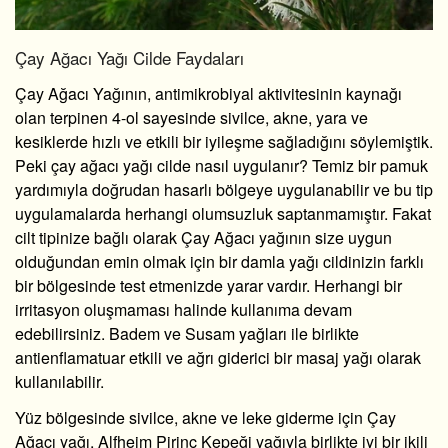
Çay Ağacı Yağı Cilde Faydaları
Çay Ağacı Yağının, antimikrobiyal aktivitesinin kaynağı
olan terpinen 4-ol sayesinde sivilce, akne, yara ve
kesiklerde hızlı ve etkili bir iyileşme sağladığını söylemiştik.
Peki çay ağacı yağı cilde nasıl uygulanır? Temiz bir pamuk
yardımıyla doğrudan hasarlı bölgeye uygulanabilir ve bu tip
uygulamalarda herhangi olumsuzluk saptanmamıştır. Fakat
cilt tipinize bağlı olarak Çay Ağacı yağının size uygun
olduğundan emin olmak için bir damla yağı cildinizin farklı
bir bölgesinde test etmenizde yarar vardır. Herhangi bir
irritasyon oluşmaması halinde kullanıma devam
edebilirsiniz. Badem ve Susam yağları ile birlikte
antienflamatuar etkili ve ağrı giderici bir masaj yağı olarak
kullanılabilir.
Yüz bölgesinde sivilce, akne ve leke giderme için Çay
Ağacı yağı, Alfheim Pirinç Kepeği yağıyla birlikte iyi bir ikili