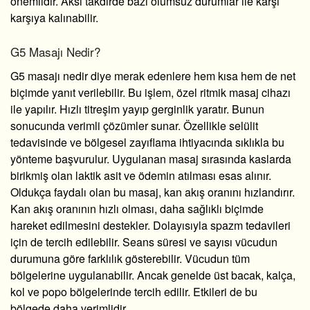
önemlidir. Aksi takdirde bazı olumsuz durumlar ile karşı
karşıya kalınabilir.
G5 Masajı Nedir?
G5 masajı nedir
diye merak edenlere hem kısa hem de net
biçimde yanıt verilebilir. Bu işlem, özel ritmik masaj cihazı
ile yapılır. Hızlı titreşim yayıp gerginlik yaratır. Bunun
sonucunda verimli çözümler sunar. Özellikle selülit
tedavisinde ve bölgesel zayıflama ihtiyacında sıklıkla bu
yönteme başvurulur. Uygulanan masaj sırasında kaslarda
birikmiş olan laktik asit ve ödemin atılması esas alınır.
Oldukça faydalı olan bu masaj, kan akış oranını hızlandırır.
Kan akış oranının hızlı olması, daha sağlıklı biçimde
hareket edilmesini destekler. Dolayısıyla spazm tedavileri
için de tercih edilebilir. Seans süresi ve sayısı vücudun
durumuna göre farklılık gösterebilir. Vücudun tüm
bölgelerine uygulanabilir. Ancak genelde üst bacak, kalça,
kol ve popo bölgelerinde tercih edilir. Etkileri de bu
bölgede daha verimlidir.