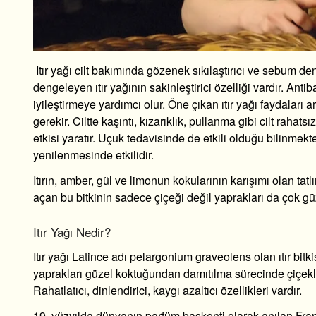
Itır yağı cilt bakımında gözenek sıkılaştırıcı ve sebum den
dengeleyen ıtır yağının sakinleştirici özelliği vardır. Antib
iyileştirmeye yardımcı olur. Öne çıkan
ıtır yağı faydaları
ar
gerekir. Ciltte kaşıntı, kızarıklık, pullanma gibi cilt rahat
etkisi yaratır. Uçuk tedavisinde de etkili olduğu bilinmekt
yenilenmesinde etkilidir.
Itırın, amber, gül ve limonun kokularının karışımı olan tat
açan bu bitkinin sadece çiçeği değil yaprakları da çok güz
Itır Yağı Nedir?
Itır yağı Latince adı pelargonium graveolens olan ıtır bitki
yaprakları güzel koktuğundan damıtılma sürecinde çiçekleri
Rahatlatıcı, dinlendirici, kaygı azaltıcı özellikleri vardır.
19. yüzyılda dünyanın parfüm başkenti olarak anılan Fra