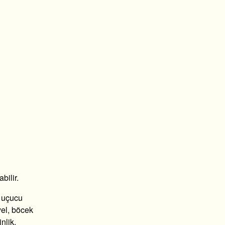
abilir.
u uçucu
yel, böcek
nlik,