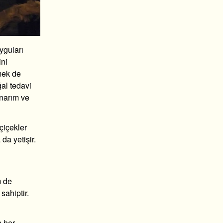
uyguları
ini
emek de
ğal tedavi
onarım ve
çiçekler
da yetişir.
m de
sahiptir.
n her