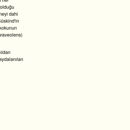
p olduğu
meyi dahi
Süskind'in
k kokunun
 Graveolens)
yıldan
faydalanılan