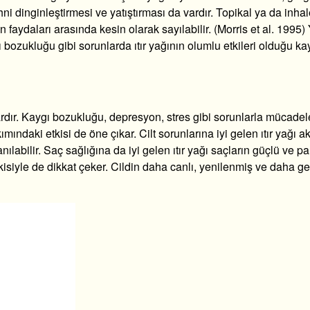
 dinginleştirmesi ve yatıştırması da vardır. Topikal ya da inhale
 faydaları arasında kesin olarak sayılabilir. (Morris et al. 1995)
bozukluğu gibi sorunlarda ıtır yağının olumlu etkileri olduğu kay
 vardır. Kaygı bozukluğu, depresyon, stres gibi sorunlarla mücade
ımındaki etkisi de öne çıkar. Cilt sorunlarına iyi gelen ıtır yağı a
anılabilir. Saç sağlığına da iyi gelen ıtır yağı saçların güçlü ve pa
ı etkisiyle de dikkat çeker. Cildin daha canlı, yenilenmiş ve daha g