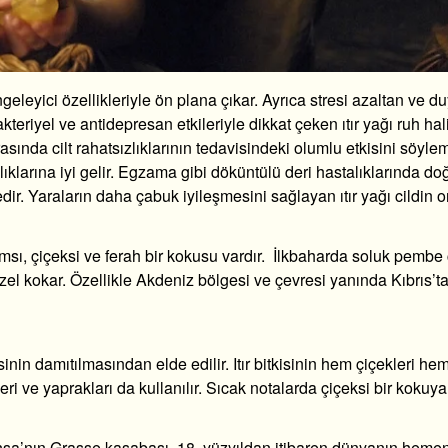
geleyici özellikleriyle ön plana çıkar. Ayrıca stresi azaltan ve d
akteriyel ve antidepresan etkileriyle dikkat çeken ıtır yağı ruh hal
asında cilt rahatsızlıklarının tedavisindeki olumlu etkisini söyl
sızlıklarına iyi gelir. Egzama gibi döküntülü deri hastalıklarında do
edir. Yaraların daha çabuk iyileşmesini sağlayan ıtır yağı cildin 
lımsı, çiçeksi ve ferah bir kokusu vardır. İlkbaharda soluk pembe 
el kokar. Özellikle Akdeniz bölgesi ve çevresi yanında Kıbrıs’ta 
sinin damıtılmasından elde edilir. Itır bitkisinin hem çiçekleri he
 ve yaprakları da kullanılır. Sıcak notalarda çiçeksi bir kokuya 
nsa’nın Grasse kasabası, 18. yüzyıldan itibaren dünyanın heme