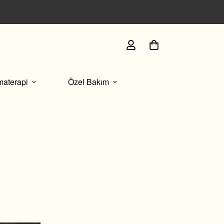
İmza paketlememizle sunulan her kutuda, size özel se
materapi
Özel Bakım