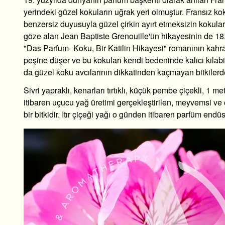
yerindeki güzel kokuların uğrak yeri olmuştur. Fransız kok
benzersiz duyusuyla güzel çirkin ayırt etmeksizin kokular
göze alan Jean Baptiste Grenouille'ün hikayesinin de 18.
"Das Parfum- Koku, Bir Katilin Hikayesi" romanının kahr
peşine düşer ve bu kokuları kendi bedeninde kalıcı kılabil
da güzel koku avcılarının dikkatinden kaçmayan bitkilerden
Sivri yapraklı, kenarları tırtıklı, küçük pembe çiçekli, 1 met
itibaren uçucu yağ üretimi gerçekleştirilen, meyvemsi ve
bir bitkidir. Itır çiçeği yağı o günden itibaren parfüm endü