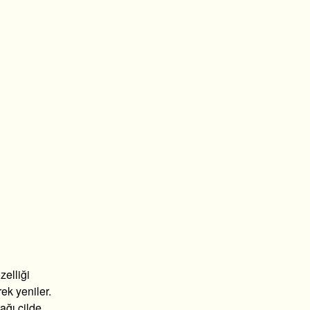
zelliği
rek yeniler.
 yağı cilde