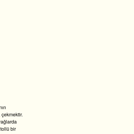
nın
 çekmektir.
yağlarda
ollü bir