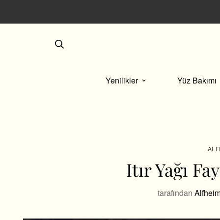
nulan her kutuda, size özel seçkin bir sürpriz saklı.
Yenilikler
Yüz Bakımı
ALF
Itır Yağı Fa
tarafından
Alfhei