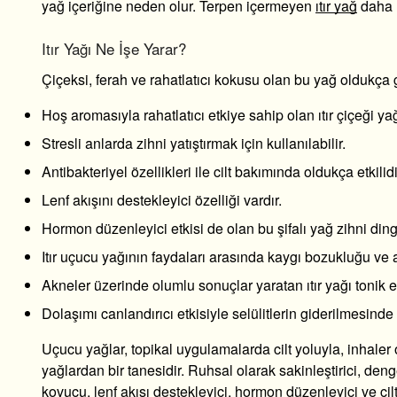
yağ içeriğine neden olur. Terpen içermeyen
ıtır yağ
daha h
Itır Yağı Ne İşe Yarar?
Çiçeksi, ferah ve rahatlatıcı kokusu olan bu yağ oldukça 
Hoş aromasıyla rahatlatıcı etkiye sahip olan ıtır çiçeği ya
Stresli anlarda zihni yatıştırmak için kullanılabilir.
Antibakteriyel özellikleri ile cilt bakımında oldukça etkilid
Lenf akışını destekleyici özelliği vardır.
Hormon düzenleyici etkisi de olan bu şifalı yağ zihni dingi
Itır uçucu yağının faydaları arasında kaygı bozukluğu ve 
Akneler üzerinde olumlu sonuçlar yaratan ıtır yağı tonik et
Dolaşımı canlandırıcı etkisiyle selülitlerin giderilmesinde e
Uçucu yağlar, topikal uygulamalarda cilt yoluyla, inhaler 
yağlardan bir tanesidir. Ruhsal olarak sakinleştirici, deng
kovucu, lenf akışı destekleyici, hormon düzenleyici ve cilt 