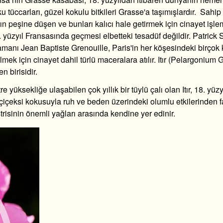
u tüccarları, güzel kokulu bitkileri Grasse'a taşımışlardır. Sahi
ın peşine düşen ve bunları kalıcı hale getirmek için cinayet işle
 yüzyıl Fransasında geçmesi elbetteki tesadüf değildir. Patrick 
amanı Jean Baptiste Grenouille, Paris'in her köşesindeki birço
mek için cinayet dahil türlü maceralara atılır. Itır (Pelargonium
 birisidir.
re yüksekliğe ulaşabilen çok yıllık bir tüylü çalı olan Itır, 18. yüz
 çiçeksi kokusuyla ruh ve beden üzerindeki olumlu etkilerinden 
strisinin önemli yağları arasında kendine yer edinir.