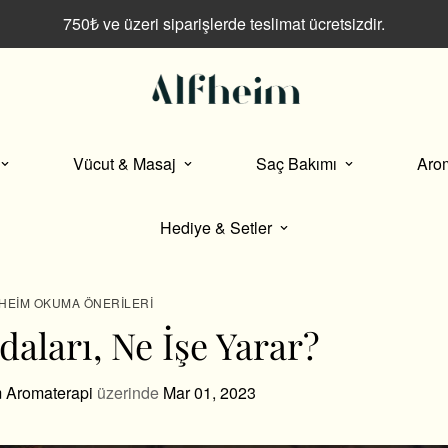
750₺ ve üzeri siparişlerde teslimat ücretsizdir.
Vücut & Masaj
Saç Bakımı
Aro
Hediye & Setler
HEIM OKUMA ÖNERILERI
ydaları, Ne İşe Yarar?
m Aromaterapi
üzerinde
Mar 01, 2023