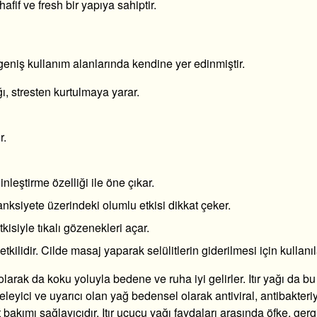
afif ve fresh bir yapıya sahiptir.
geniş kullanım alanlarında kendine yer edinmiştir.
ğı, stresten kurtulmaya yarar.
ir.
nleştirme özelliği ile öne çıkar.
anksiyete üzerindeki olumlu etkisi dikkat çeker.
kisiyle tıkalı gözenekleri açar.
tkilidir. Cilde masaj yaparak selülitlerin giderilmesi için kullanıl
olarak da koku yoluyla bedene ve ruha iyi gelirler. Itır yağı da b
eleyici ve uyarıcı olan yağ bedensel olarak antiviral, antibakteri
bakımı sağlayıcıdır. Itır uçucu yağı faydaları arasında öfke, gergi