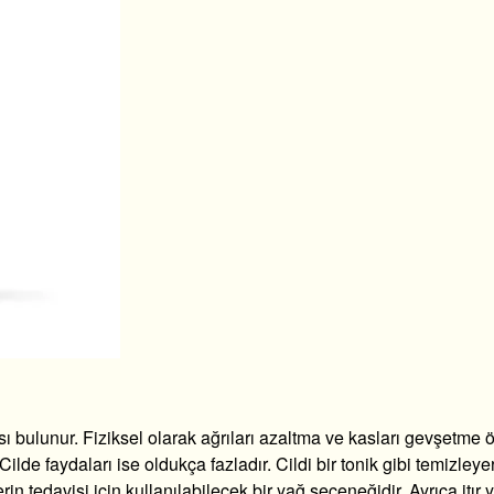
ası bulunur. Fiziksel olarak ağrıları azaltma ve kasları gevşetme ö
Cilde faydaları ise oldukça fazladır. Cildi bir tonik gibi temizleye
rin tedavisi için kullanılabilecek bir yağ seçeneğidir. Ayrıca
itır