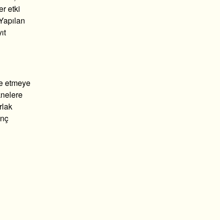
r etki
 Yapılan
ıt
le etmeye
knelere
rlak
enç