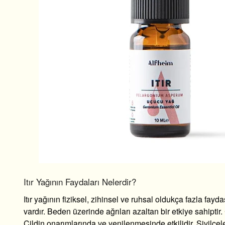
Itır Yağının Faydaları Nelerdir?
Itır yağının fiziksel, zihinsel ve ruhsal oldukça fazla fayd
vardır. Beden üzerinde ağrıları azaltan bir etkiye sahiptir. 
Cildin onarımlarında ve yenilenmesinde etkilidir. Sivilcele