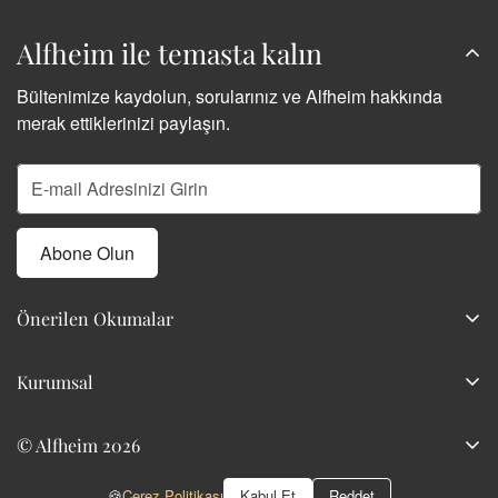
Alfheim ile temasta kalın
Bültenimize kaydolun, sorularınız ve Alfheim hakkında
merak ettiklerinizi paylaşın.
Abone Olun
Önerilen Okumalar
Kokunun Hafızası
Kurumsal
Veba Doktorunun Maskesi Korkunun Kokusu
Hakkımızda
“Koku -Scent- L’odeur- Il Profumo”
© Alfheim 2026
İletişim
Parfüm Notaları: Bir Kokunun Anatomisini Okumak
Bu site tüm tüketiciler için tasarlanmıştır. Çerezler ve ilgili
🍪
Çerez Politikası
Kabul Et
Reddet