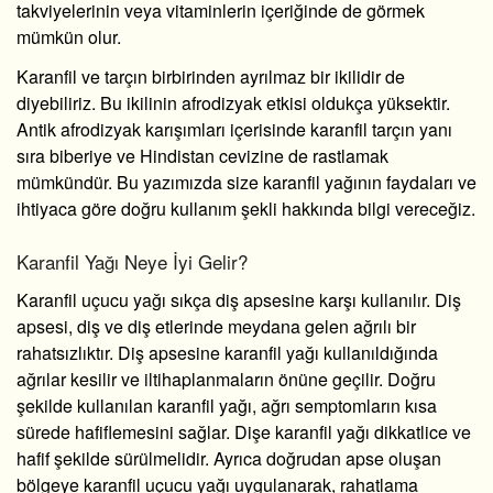
takviyelerinin veya vitaminlerin içeriğinde de görmek
mümkün olur.
Karanfil ve tarçın birbirinden ayrılmaz bir ikilidir de
diyebiliriz. Bu ikilinin afrodizyak etkisi oldukça yüksektir.
Antik afrodizyak karışımları içerisinde karanfil tarçın yanı
sıra biberiye ve Hindistan cevizine de rastlamak
mümkündür. Bu yazımızda size karanfil yağının faydaları ve
ihtiyaca göre doğru kullanım şekli hakkında bilgi vereceğiz.
Karanfil Yağı Neye İyi Gelir?
Karanfil uçucu yağı sıkça diş apsesine karşı kullanılır. Diş
apsesi, diş ve diş etlerinde meydana gelen ağrılı bir
rahatsızlıktır.
Diş apsesine karanfil yağı
kullanıldığında
ağrılar kesilir ve iltihaplanmaların önüne geçilir. Doğru
şekilde kullanılan karanfil yağı, ağrı semptomların kısa
sürede hafiflemesini sağlar.
Dişe karanfil yağı
dikkatlice ve
hafif şekilde sürülmelidir. Ayrıca doğrudan apse oluşan
bölgeye karanfil uçucu yağı uygulanarak, rahatlama