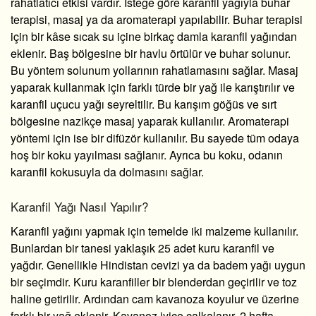
rahatlatıcı etkisi vardır. İsteğe göre karanfil yağıyla buhar
terapisi, masaj ya da aromaterapi yapılabilir. Buhar terapisi
için bir kâse sıcak su içine birkaç damla karanfil yağından
eklenir. Baş bölgesine bir havlu örtülür ve buhar solunur.
Bu yöntem solunum yollarının rahatlamasını sağlar. Masaj
yaparak kullanmak için farklı türde bir yağ ile karıştırılır ve
karanfil uçucu yağı seyreltilir. Bu karışım göğüs ve sırt
bölgesine nazikçe masaj yaparak kullanılır. Aromaterapi
yöntemi için ise bir difüzör kullanılır. Bu sayede tüm odaya
hoş bir koku yayılması sağlanır. Ayrıca bu koku, odanın
karanfil kokusuyla da dolmasını sağlar.
Karanfil Yağı Nasıl Yapılır?
Karanfil yağını yapmak için temelde iki malzeme kullanılır.
Bunlardan bir tanesi yaklaşık 25 adet kuru karanfil ve
yağdır. Genellikle Hindistan cevizi ya da badem yağı uygun
bir seçimdir. Kuru karanfiller bir blenderdan geçirilir ve toz
haline getirilir. Ardından cam kavanoza koyulur ve üzerine
farklı bir yağ eklenir. Kavanoz iyice çalkalanır, 2 hafta