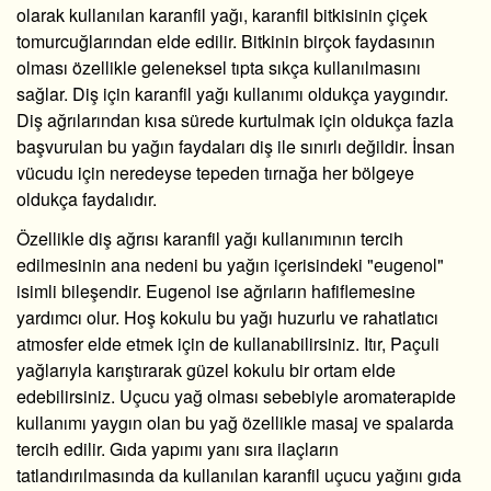
olarak kullanılan
karanfil yağı
, karanfil bitkisinin çiçek
tomurcuğlarından elde edilir. Bitkinin birçok faydasının
olması özellikle geleneksel tıpta sıkça kullanılmasını
sağlar.
D
iş için karanfil yağı
kullanımı oldukça yaygındır.
Diş ağrılarından kısa sürede kurtulmak için oldukça fazla
başvurulan bu yağın faydaları diş ile sınırlı değildir. İnsan
vücudu için neredeyse tepeden tırnağa her bölgeye
oldukça faydalıdır.
Özellikle
diş ağrısı karanfil yağı
kullanımının tercih
edilmesinin ana nedeni bu yağın içerisindeki "eugenol"
isimli bileşendir. Eugenol ise ağrıların hafiflemesine
yardımcı olur. Hoş kokulu bu yağı huzurlu ve rahatlatıcı
atmosfer elde etmek için de kullanabilirsiniz. Itır, Paçuli
yağlarıyla karıştırarak güzel kokulu bir ortam elde
edebilirsiniz. Uçucu yağ olması sebebiyle aromaterapide
kullanımı yaygın olan bu yağ özellikle masaj ve spalarda
tercih edilir. Gıda yapımı yanı sıra ilaçların
tatlandırılmasında da kullanılan karanfil uçucu yağını gıda