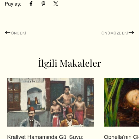
Paylaş:
ÖNCEKI
ÖNÜMÜZDEKI
İlgili Makaleler
Kraliyet Hamamında Gül Suyu:
Ophelia'nın Çi