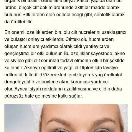
organik bir asittir. Genellikle beyaz kristal yapıda olan bu
ürünü, birçok cilt bakım ürününde aktif bir madde olarak
bulunur. Bitkilerden elde edilebileceği gibi, sentetik olarak
da üretilebilir.
En önemli özelliklerden biri, ölü cilt hücrelerini uzaklaştırıcı
ve bulaşıcı önleyici etkilerdir. Ciltteki ölü hücrelerden
oluşan hücrelere yardımcı olarak cildi yenileyici ve
gençleştirici bir etki bulunur. Bu özellikler sayesinde, akne
ve sivilce gibi cilt sorunları tedavi etmenin etkili bir şekilde
kullanılır. Akneye eğilimli ve yağlı cilt tipleri için tavsiye
edilen bir kitledir. Gözenekleri temizleyerek yağ üretimini
dengeleyebilir ve böylece akne koruması yardımcı
olur. Ayrıca, siyah noktaların azaltılmasına ve cildin daha
pürüzsüz hale gelmesine katkı sağlar.