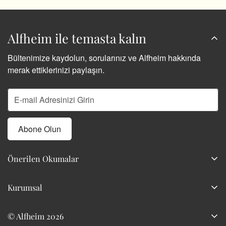
Alfheim ile temasta kalın
Bültenimize kaydolun, sorularınız ve Alfheim hakkında
merak ettiklerinizi paylaşın.
Abone Olun
Önerilen Okumalar
Kokunun Hafızası
Kurumsal
Veba Doktorunun Maskesi Korkunun Kokusu
Hakkımızda
“Koku -Scent- L’odeur- Il Profumo”
© Alfheim 2026
İletişim