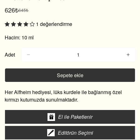
626₺
645₺
Satış
Normal
fiyatı
fiyat
1 değerlendirme
Hacim: 10 ml
Adet
Sepete ekle
Her Alfheim hediyesi, lüks kurdele ile bağlanmış özel
kırmızı kutumuzda sunulmaktadır.
El ile Paketlenir
Editörün Seçimi