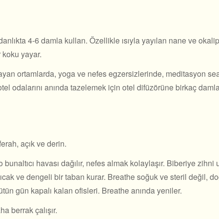
nlıkta 4-6 damla kullan. Özellikle ısıyla yayılan nane ve okaliptu
 koku yayar.
yan ortamlarda, yoga ve nefes egzersizlerinde, meditasyon sea
in otel odalarını anında tazelemek için otel difüzörüne birkaç da
erah, açık ve derin.
bunaltıcı havası dağılır, nefes almak kolaylaşır. Biberiye zihni uya
sıcak ve dengeli bir taban kurar. Breathe soğuk ve steril değil, do
tün gün kapalı kalan ofisleri. Breathe anında yeniler.
ha berrak çalışır.