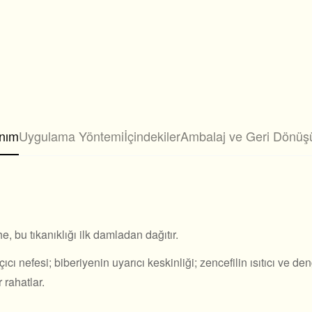
nım
Uygulama Yöntemi
İçindekiler
Ambalaj ve Geri Dönü
e, bu tıkanıklığı ilk damladan dağıtır.
ı nefesi; biberiyenin uyarıcı keskinliği; zencefilin ısıtıcı ve den
 rahatlar.