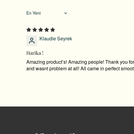
Sort by
Klaudie Seyrek
Harika !
Amazing product’s! Amazing people! Thank you for all
and wasnt problem at all! All came in perfect smoo