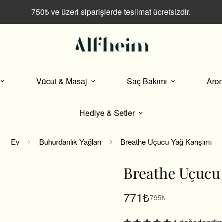
750₺ ve üzeri siparişlerde teslimat ücretsizdir.
Vücut & Masaj
Saç Bakımı
Aro
Hediye & Setler
Ev
Buhurdanlık Yağları
Breathe Uçucu Yağ Karışımı
Breathe Uçucu
771₺
795₺
Satış
Normal
fiyatı
fiyat