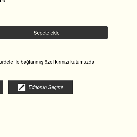
rme
Sepete ekle
kurdele ile bağlanmış özel kırmızı kutumuzda
Editörün Seçimi