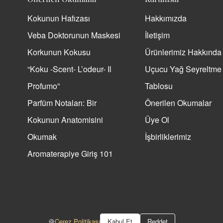
Kokunun Hafızası
Hakkımızda
Veba Doktorunun Maskesi
İletişim
Korkunun Kokusu
Ürünlerimiz Hakkında
“Koku -Scent- L’odeur- Il
Uçucu Yağ Seyreltme
Profumo”
Tablosu
Parfüm Notaları: Bir
Önerilen Okumalar
Kokunun Anatomisini
Üye Ol
Okumak
İşbirliklerimiz
Aromaterapiye Giriş 101
🍪
Çerez Politikası
Kabul Et
Reddet