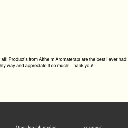
! Product’s from Alfheim Aromaterapi are the best I ever had! Qual
thly way and appreciate it so much! Thank you!
Önerilen Okumalar
Kurumsal