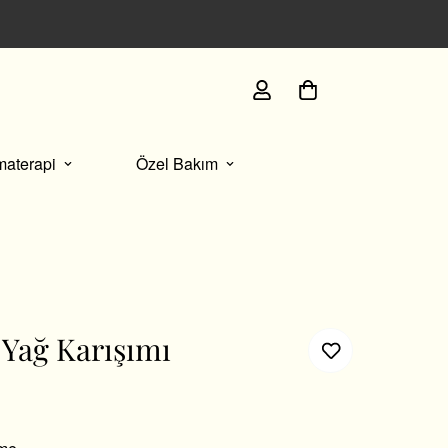
İmza paketlememizle sunulan her kutuda, size özel se
materapi
Özel Bakım
 Yağ Karışımı