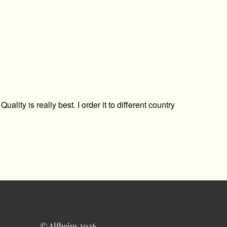
ity is really best. I order it to different country
© Alfheim 2026