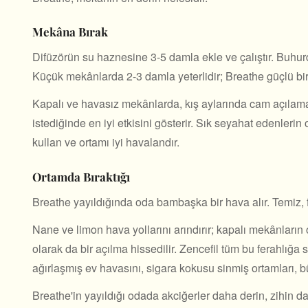
Mekâna Bırak
Difüzörün su haznesine 3-5 damla ekle ve çalıştır. Buhurda
Küçük mekânlarda 2-3 damla yeterlidir; Breathe güçlü bir
Kapalı ve havasız mekânlarda, kış aylarında cam açılama
istediğinde en iyi etkisini gösterir. Sık seyahat edenler
kullan ve ortamı iyi havalandır.
Ortamda Bıraktığı
Breathe yayıldığında oda bambaşka bir hava alır. Temiz, f
Nane ve limon hava yollarını arındırır; kapalı mekânların o 
olarak da bir açılma hissedilir. Zencefil tüm bu ferahlığa 
ağırlaşmış ev havasını, sigara kokusu sinmiş ortamları, bü
Breathe'in yayıldığı odada akciğerler daha derin, zihin da