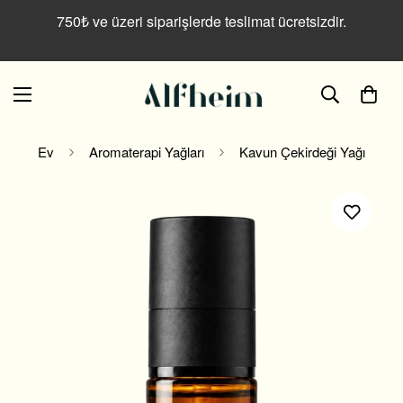
Read
750₺ ve üzeri siparişlerde teslimat ücretsizdir.
the
Privacy
Policy
Ev
Aromaterapi Yağları
Kavun Çekirdeği Yağı