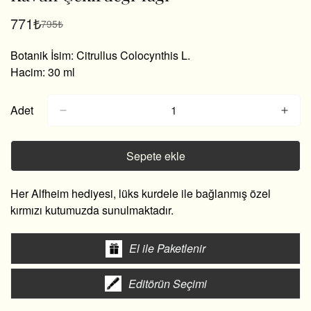
771₺
795₺
Satış
Normal
fiyatı
fiyat
Botanik İsim: Citrullus Colocynthis L.
Hacim: 30 ml
Adet
Sepete ekle
Her Alfheim hediyesi, lüks kurdele ile bağlanmış özel
kırmızı kutumuzda sunulmaktadır.
El ile Paketlenir
Editörün Seçimi