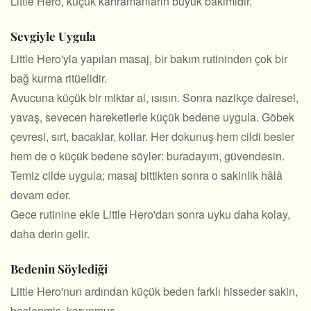
Little Hero, küçük kahramanların büyük bakımıdır.
Sevgiyle Uygula
Little Hero'yla yapılan masaj, bir bakım rutininden çok bir
bağ kurma ritüelidir.
Avucuna küçük bir miktar al, ısısın. Sonra nazikçe dairesel,
yavaş, sevecen hareketlerle küçük bedene uygula. Göbek
çevresi, sırt, bacaklar, kollar. Her dokunuş hem cildi besler
hem de o küçük bedene söyler: buradayım, güvendesin.
Temiz cilde uygula; masaj bittikten sonra o sakinlik hâlâ
devam eder.
Gece rutinine ekle Little Hero'dan sonra uyku daha kolay,
daha derin gelir.
Bedenin Söylediği
Little Hero'nun ardından küçük beden farklı hisseder sakin,
beslenmiş, korunmuş.