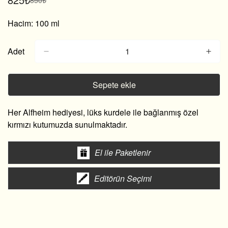
Satış
Normal
fiyatı
fiyat
Hacim: 100 ml
Adet
Sepete ekle
Her Alfheim hediyesi, lüks kurdele ile bağlanmış özel
kırmızı kutumuzda sunulmaktadır.
El ile Paketlenir
Editörün Seçimi