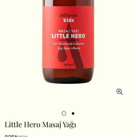
Little Hero Masaj Yağı
825₺
850₺