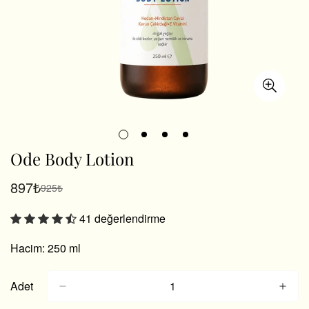
Ode Body Lotion
897₺
925₺
Satış
Normal
fiyatı
fiyat
41 değerlendirme
Hacim: 250 ml
Adet