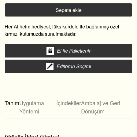
Sepete ekle
Her Alfheim hediyesi, lüks kurdele ile bağlanmış özel
kırmızı kutumuzda sunulmaktadır.
El ile Paketlenir
Editörün Seçimi
Tanım
Uygulama
İçindekiler
Ambalaj ve Geri
Yöntemi
Dönüşüm
Ritüelin İkinci Cümlesi