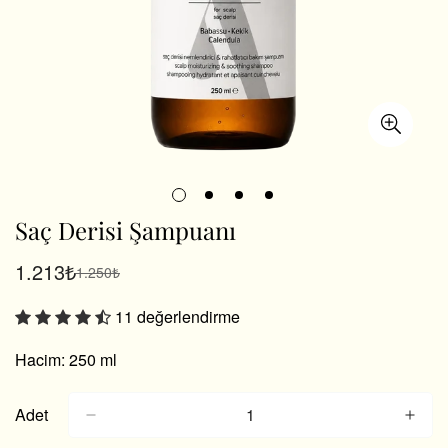
Saç Derisi Şampuanı
1.213₺
1.250₺
Satış
Normal
fiyatı
fiyat
11 değerlendirme
Hacim: 250 ml
Adet