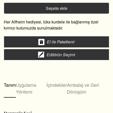
Sepete ekle
Her Alfheim hediyesi, lüks kurdele ile bağlanmış özel
kırmızı kutumuzda sunulmaktadır.
El ile Paketlenir
Editörün Seçimi
Tanım
Uygulama
İçindekiler
Ambalaj ve Geri
Yöntemi
Dönüşüm
Dengenin Sesi