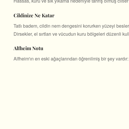
Hassas, kuru ve sık yıkama nedeniyle tahriş olmuş ciltler 
Cildinize Ne Katar
Tatlı badem, cildin nem dengesini korurken yüzeyi besler
Dirsekler, el sırtları ve vücudun kuru bölgeleri düzenli 
Alfheim Notu
Alfheim'ın en eski ağaçlarından öğrenilmiş bir şey vardır: