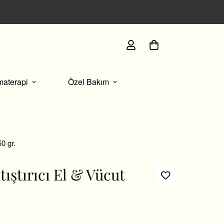
İmza paketlememizle sunulan her kutuda, size özel se
materapi
Özel Bakım
0 gr.
ıştırıcı El & Vücut