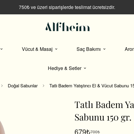
750₺ ve üzeri siparişlerde teslimat ücretsizdir.
Vücut & Masaj
Saç Bakımı
Aro
Hediye & Setler
Doğal Sabunlar
Tatlı Badem Yatıştırıcı El & Vücut Sabunu 15
Tatlı Badem Yat
Sabunu 150 gr.
679₺
700₺
Satış
Normal