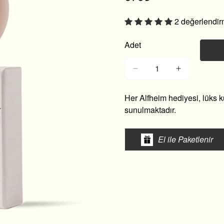
fiyatı
fiyat
2 değerlendi
Adet
Her Alfheim hediyesi, lüks 
sunulmaktadır.
El ile Paketlenir