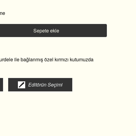
rme
Sepete ekle
kurdele ile bağlanmış özel kırmızı kutumuzda
Editörün Seçimi