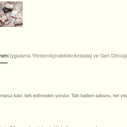
nım
Uygulama Yöntemi
İçindekiler
Ambalaj ve Geri Dönü
a maruz kalır, fark edilmeden yorulur. Tatlı badem sabunu, her 