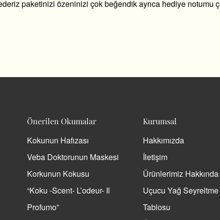
ederiz paketinizi özeninizi çok beğendik ayrıca hediye notumu ço
Önerilen Okumalar
Kurumsal
Kokunun Hafızası
Hakkımızda
Veba Doktorunun Maskesi
İletişim
Korkunun Kokusu
Ürünlerimiz Hakkında
“Koku -Scent- L’odeur- Il
Uçucu Yağ Seyreltme
Profumo”
Tablosu