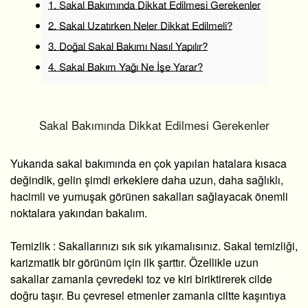
1.
Sakal Bakımında Dikkat Edilmesi Gerekenler
2.
Sakal Uzatırken Neler Dikkat Edilmeli?
3.
Doğal Sakal Bakımı Nasıl Yapılır?
4.
Sakal Bakım Yağı Ne İşe Yarar?
Sakal Bakımında Dikkat Edilmesi Gerekenler
Yukarıda sakal bakımında en çok yapılan hatalara kısaca
değindik, gelin şimdi
erkeklere daha uzun, daha sağlıklı,
hacimli ve yumuşak görünen sakalları sağlayacak önemli
noktalara yakından bakalım.
Temizlik :
Sakallarınızı sık sık yıkamalısınız. Sakal temizliği,
karizmatik bir görünüm için ilk şarttır. Özellikle uzun
sakallar zamanla çevredeki toz ve kiri biriktirerek cilde
doğru taşır. Bu çevresel etmenler zamanla ciltte kaşıntıya