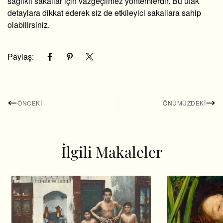
sağlıklı sakallar için vazgeçilmez yöntemlerdir. Bu ufak
detaylara dikkat ederek siz de etkileyici sakallara sahip
olabilirsiniz.
Paylaş:
ÖNCEKI
ÖNÜMÜZDEKI
İlgili Makaleler