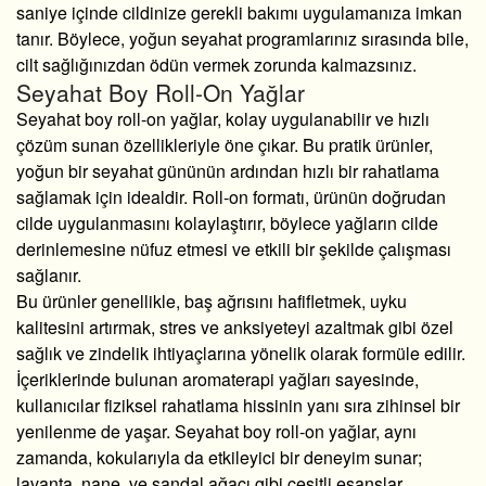
saniye içinde cildinize gerekli bakımı uygulamanıza imkan
tanır. Böylece, yoğun seyahat programlarınız sırasında bile,
cilt sağlığınızdan ödün vermek zorunda kalmazsınız.
Seyahat Boy Roll-On Yağlar
Seyahat boy roll-on yağlar, kolay uygulanabilir ve hızlı
çözüm sunan özellikleriyle öne çıkar. Bu pratik ürünler,
yoğun bir seyahat gününün ardından hızlı bir rahatlama
sağlamak için idealdir. Roll-on formatı, ürünün doğrudan
cilde uygulanmasını kolaylaştırır, böylece yağların cilde
derinlemesine nüfuz etmesi ve etkili bir şekilde çalışması
sağlanır.
Bu ürünler genellikle, baş ağrısını hafifletmek, uyku
kalitesini artırmak, stres ve anksiyeteyi azaltmak gibi özel
sağlık ve zindelik ihtiyaçlarına yönelik olarak formüle edilir.
İçeriklerinde bulunan aromaterapi yağları sayesinde,
kullanıcılar fiziksel rahatlama hissinin yanı sıra zihinsel bir
yenilenme de yaşar. Seyahat boy roll-on yağlar, aynı
zamanda, kokularıyla da etkileyici bir deneyim sunar;
lavanta, nane, ve sandal ağacı gibi çeşitli esanslar