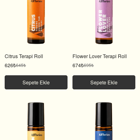
Citrus Terapi Roll
Flower Lover Terapi Roll
626₺
674₺
645₺
695₺
Satış
Normal
Satış
Normal
fiyatı
fiyat
fiyatı
fiyat
Sepete Ekle
Sepete Ekle