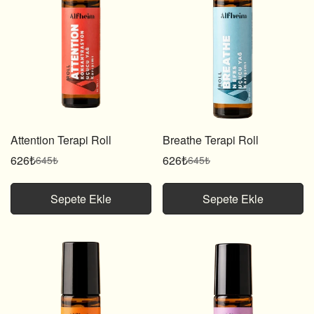
Attention Terapi Roll
Breathe Terapi Roll
626₺
626₺
645₺
645₺
Satış
Normal
Satış
Normal
fiyatı
fiyat
fiyatı
fiyat
Sepete Ekle
Sepete Ekle