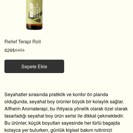
Relief Terapi Roll
626₺
645₺
Satış
Normal
fiyatı
fiyat
Sepete Ekle
Seyahatler sırasında pratiklik ve konfor ön planda
olduğunda,
seyahat boy ürünler
büyük bir kolaylık sağlar.
Alfheim Aromaterapi, bu ihtiyaca yönelik olarak özel olarak
tasarladığı seyahat boy ürün serisi ile dikkat çekmektedir.
Bu ürünler, küçük boyutları sayesinde her türlü bagajda
kolayca yer bulurken, günlük kişisel bakım rutininizi