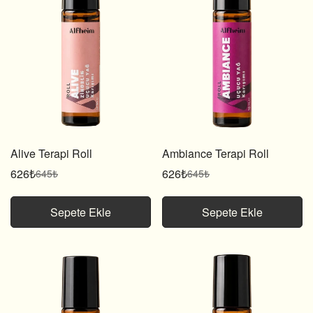
Alive Terapi Roll
Ambiance Terapi Roll
626₺
626₺
645₺
645₺
Satış
Normal
Satış
Normal
fiyatı
fiyat
fiyatı
fiyat
Sepete Ekle
Sepete Ekle