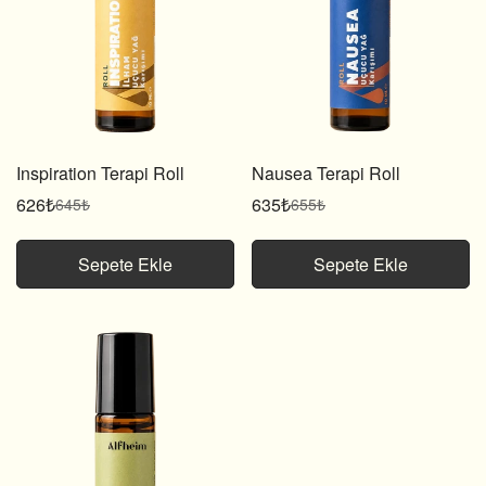
Inspiration Terapi Roll
Nausea Terapi Roll
626₺
635₺
645₺
655₺
Satış
Normal
Satış
Normal
fiyatı
fiyat
fiyatı
fiyat
Sepete Ekle
Sepete Ekle