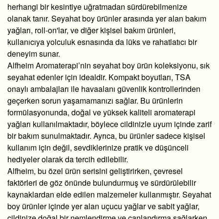
herhangi bir kesintiye uğratmadan sürdürebilmenize
olanak tanır. Seyahat boy ürünler arasında yer alan bakım
yağları, roll-on'lar, ve diğer kişisel bakım ürünleri,
kullanıcıya yolculuk esnasında da lüks ve rahatlatıcı bir
deneyim sunar.
Alfheim Aromaterapi’nin seyahat boy ürün koleksiyonu, sık
seyahat edenler için idealdir. Kompakt boyutları, TSA
onaylı ambalajları ile havaalanı güvenlik kontrollerinden
geçerken sorun yaşamamanızı sağlar. Bu ürünlerin
formülasyonunda, doğal ve yüksek kaliteli
aromaterapi
yağları
kullanılmaktadır, böylece cildinizle uyum içinde zarif
bir bakım sunulmaktadır. Ayrıca, bu ürünler sadece kişisel
kullanım için değil, sevdiklerinize pratik ve düşünceli
hediyeler olarak da tercih edilebilir.
Alfheim, bu özel ürün serisini geliştirirken, çevresel
faktörleri de göz önünde bulundurmuş ve sürdürülebilir
kaynaklardan elde edilen malzemeler kullanmıştır. Seyahat
boy ürünler içinde yer alan
uçucu yağlar
ve
sabit yağlar
,
cildinize doğal bir nemlendirme ve canlandırma sağlarken,